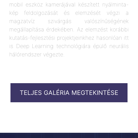
mobil eszköz kamerájával készített nyálminta-
kép feldolgozását és elemzését végzi a
magzatvíz szivárgás valószínűségének
megállapítása érdekében. Az elemzést korábbi
kutatás-fejlesztési projektjeinkhez hasonlóan itt
is Deep Learning technológiára épülő neurális
hálórendszer végezte.
TELJES GALÉRIA MEGTEKINTÉSE