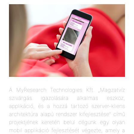
A MyResearch Technologies Kft. „Magzatvíz
szivárgás igazolására alkalmas eszköz,
applikáció, és a hozzá tartozó szerver-kliens
architektúra alapú rendszer kifejlesztése” című
projektjének keretén belül cégünk egy olyan
mobil applikáció fejlesztését végezte, amely a